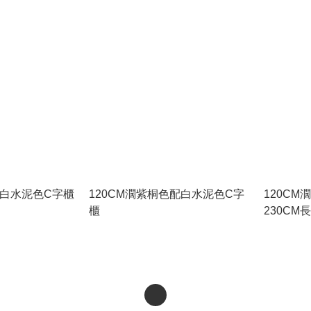
配白水泥色C字櫃
120CM濶紫桐色配白水泥色C字
120CM
櫃
230CM長