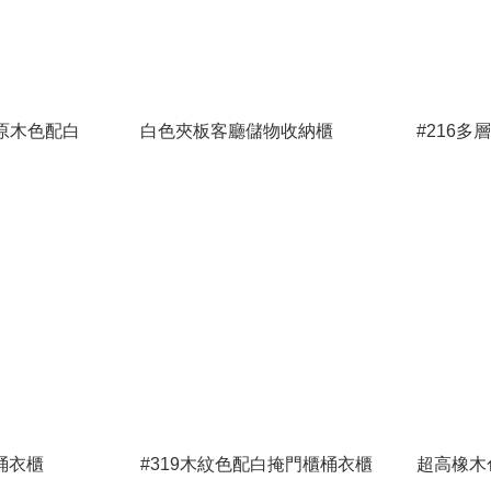
-原木色配白
白色夾板客廳儲物收納櫃
#216
桶衣櫃
#319木紋色配白掩門櫃桶衣櫃
超高橡木