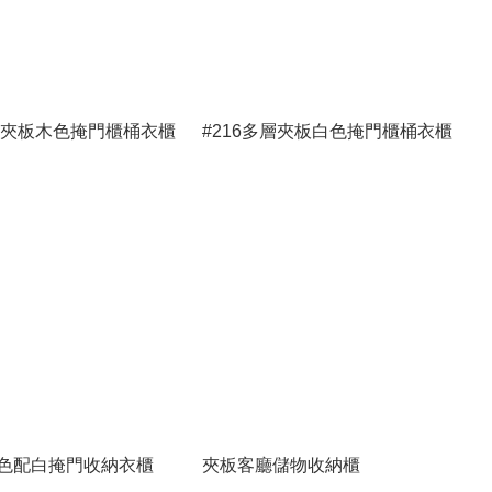
多層夾板木色掩門櫃桶衣櫃
#216多層夾板白色掩門櫃桶衣櫃
色配白掩門收納衣櫃
夾板客廳儲物收納櫃