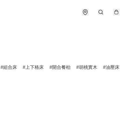
組合床
上下格床
開合餐枱
胡桃實木
油壓床