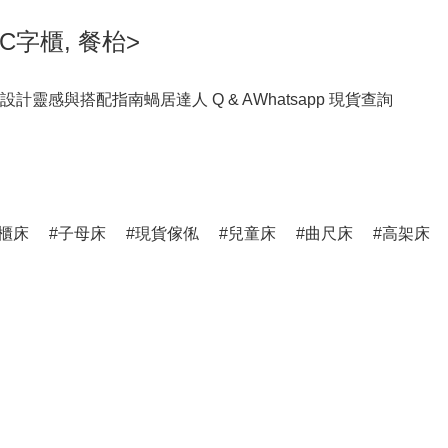
C字櫃, 餐枱>
設計靈感與搭配指南
蝸居達人 Q & A
Whatsapp 現貨查詢
櫃床
子母床
現貨傢俬
兒童床
曲尺床
高架床