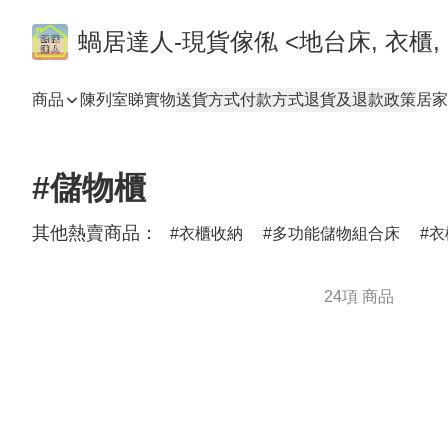
蝸居達人-現貨傢俬 <地台床, 衣櫃, 
商品
陳列室睇實物
送貨方式
付款方式
退貨及退款政策
居家
#儲物櫃
其他熱賣商品：
衣櫃收納
多功能儲物組合床
衣
24項 商品