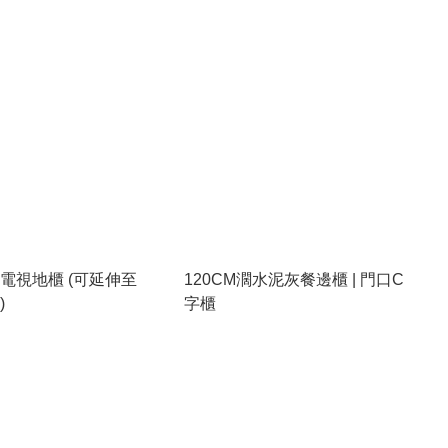
濶電視地櫃 (可延伸至
120CM濶水泥灰餐邊櫃 | 門口C
)
字櫃