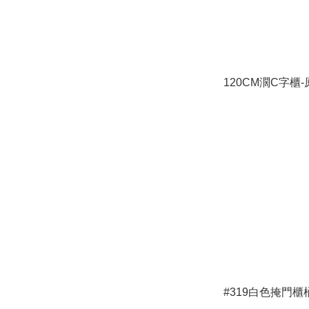
120CM濶C字櫃
#319白色掩門櫃