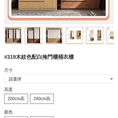
#319木紋色配白掩門櫃桶衣櫃
尺寸
高度
200cm高
240cm高
顏色