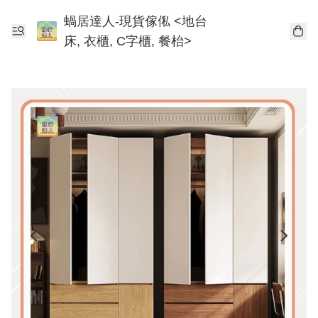
蝸居達人-現貨傢俬 <地台
床, 衣櫃, C字櫃, 餐枱>