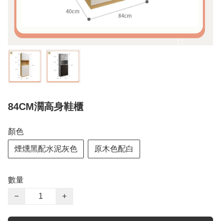
84CM濶高身鞋櫃
顏色
煙燻黑配水泥灰色
原木色配白
數量
−
+