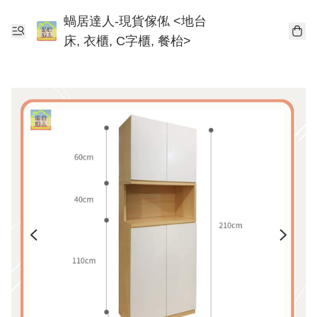
蝸居達人-現貨傢俬 <地台
床, 衣櫃, C字櫃, 餐枱>