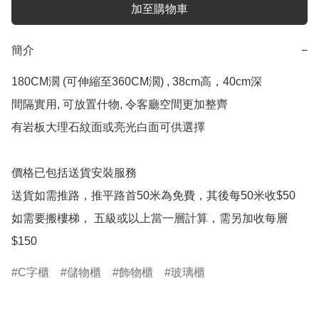
加至購物車
簡介
−
180CM濶 (可伸縮至360CM濶) , 38cm高，40cm深

間隔實用, 可放置什物, 令客廳空間更加整齊

有岩板大理石紋面或亮光白面可供選擇

價格已包括送貨安裝服務

送貨如需推路，推平路首50米為免費，其後每50米收$50

如需要搬樓梯， 五級或以上當一層計算，需另加收每層
$150
C字櫃
儲物櫃
飾物櫃
玻璃櫃