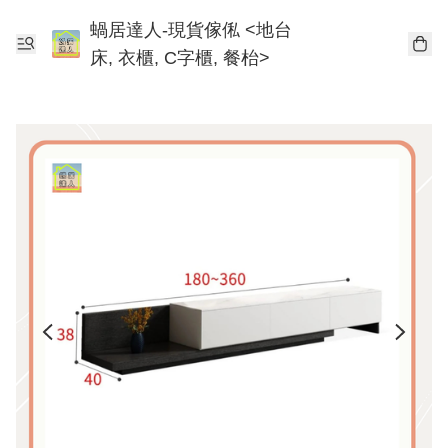
蝸居達人-現貨傢俬 <地台
床, 衣櫃, C字櫃, 餐枱>