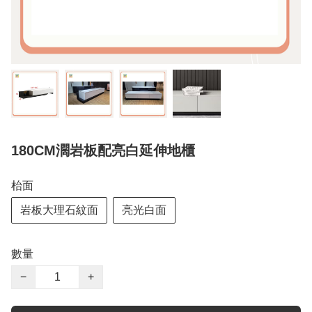
180CM濶岩板配亮白延伸地櫃
枱面
岩板大理石紋面
亮光白面
數量
−
+