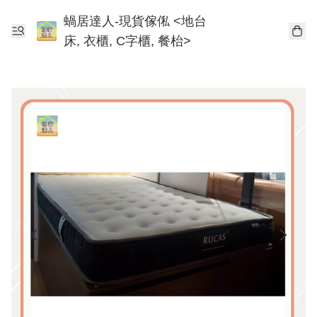
蝸居達人-現貨傢俬 <地台
床, 衣櫃, C字櫃, 餐枱>