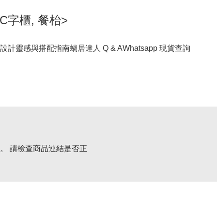
C字櫃, 餐枱>
設計靈感與搭配指南
蝸居達人 Q & A
Whatsapp 現貨查詢
。 請檢查商品連結是否正