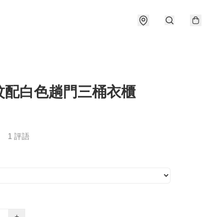
紋配白色趟門三桶衣櫃
1 評語
+