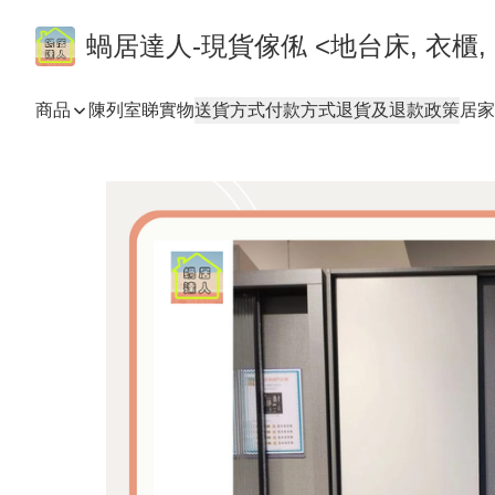
蝸居達人-現貨傢俬 <地台床, 衣櫃, 
商品
陳列室睇實物
送貨方式
付款方式
退貨及退款政策
居家