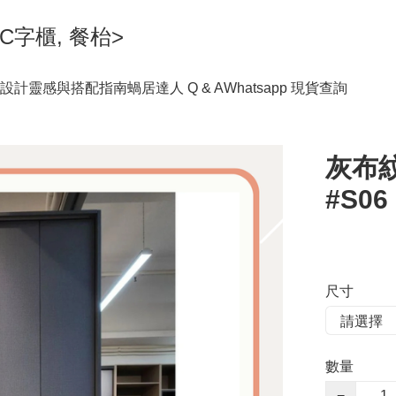
C字櫃, 餐枱>
設計靈感與搭配指南
蝸居達人 Q & A
Whatsapp 現貨查詢
灰布
#S06
尺寸
數量
−