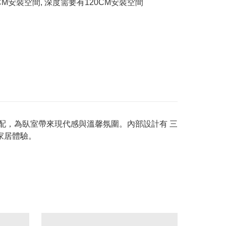
CM安裝空間, 深度需要有120CM安裝空間
配，為臥室帶來現代感與溫馨氛圍。內部設計有 三
家居體驗。