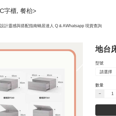
C字櫃, 餐枱>
設計靈感與搭配指南
蝸居達人 Q & A
Whatsapp 現貨查詢
地台床
型號
數量
−