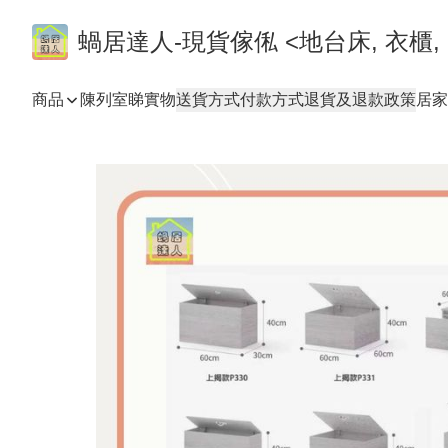
蝸居達人-現貨傢俬 <地台床, 衣櫃, 
商品
陳列室睇實物
送貨方式
付款方式
退貨及退款政策
居家