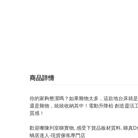
商品詳情
你的家夠整潔嗎？如果雜物太多，這款地台床就是
還是雜物，統統收納其中！電動升降枱 創造靈活
質感！
歡迎嚟陳列室睇實物, 感受下貨品板材質料, 睇真D個
蝸居達人-現貨傢俬專門店