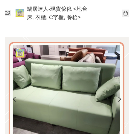
蝸居達人-現貨傢俬 <地台
床, 衣櫃, C字櫃, 餐枱>