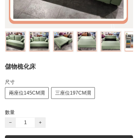
儲物梳化床
尺寸
兩座位145CM濶
三座位197CM濶
數量
−
+